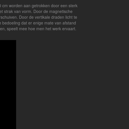
100 cm worden aan getrokken door een sterk
iet strak van vorm. Door de magnetische
schuiven. Door de vertikale draden licht te
e bedoeling dat er enige mate van afstand
rden, speelt mee hoe men het werk ervaart.