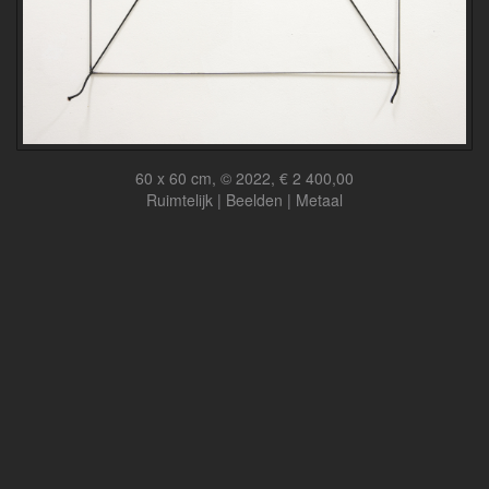
60 x 60 cm, © 2022, € 2 400,00
Ruimtelijk | Beelden | Metaal