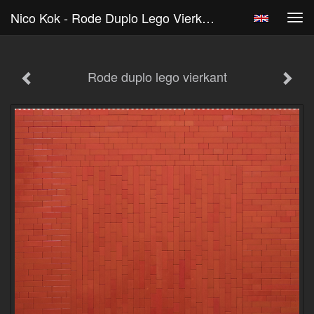
Nico Kok - Rode Duplo Lego Vierkant
Tog
navi
Rode duplo lego vierkant