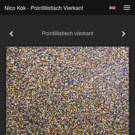
Nico Kok - Pointillistisch Vierkant
Tog
navi
Pointillistisch vierkant