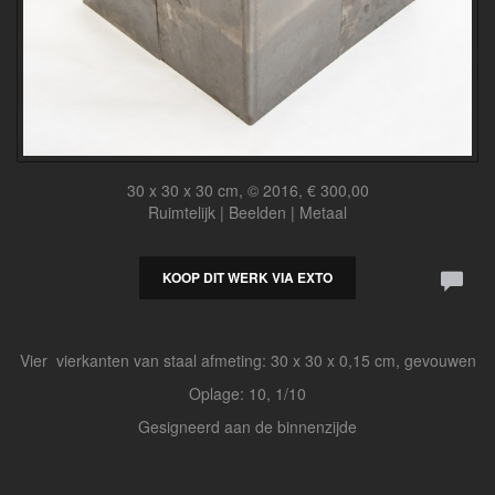
30 x 30 x 30 cm, © 2016, € 300,00
Ruimtelijk | Beelden | Metaal
KOOP DIT WERK VIA EXTO
Vier vierkanten van staal afmeting: 30 x 30 x 0,15 cm, gevouwen
Oplage: 10, 1/10
Gesigneerd aan de binnenzijde