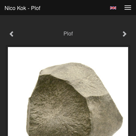
Nico Kok - Plof
Tog
navi
Plof