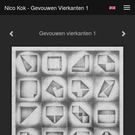
Nico Kok - Gevouwen Vierkanten 1
Tog
navi
Gevouwen vierkanten 1