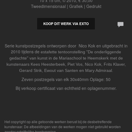
10 x 15 cm, © 2010, € 30,00
Tweedimensionaal | Grafiek | Gedrukt
KOOP DIT WERK VIA EXTO
Serie kunstpostzegels ontworpen door Nico Kok en uitgebracht in
2010 tijdens de
estafette tentoonstelling "De
onderliggende
gedachte" van kunst in de Mari
aschool te Heemskerk met de
kunstenaars Kees Heesterbeek, Piet Vos, Nico Kok, Frits Klaver,
Gerard Strik, Ewout van Santen en Mary Admiraal.
Zeven postzegels van elk 30x40mm Oplage: 50
Bij verkoop certificaat van echtheid en oplagenummer.
Het copyright op alle getoonde werken berust bij de desbetreffende
kunstenaar. De afbeeldingen van de werken mogen niet gebruikt worden
zonder schriftelijke toestemming.