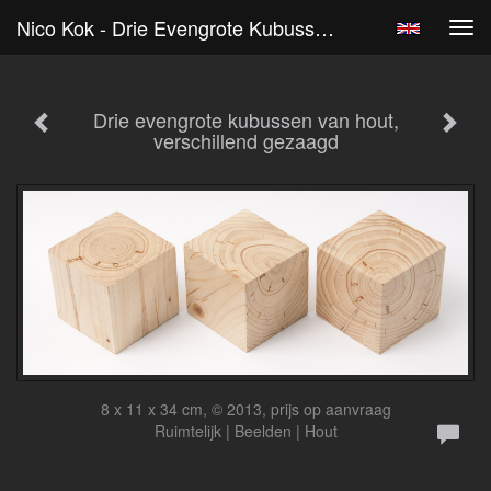
Nico Kok - Drie Evengrote Kubussen Van Hout, Verschillend Gezaagd
Tog
navi
Drie evengrote kubussen van hout,
verschillend gezaagd
8 x 11 x 34 cm, © 2013, prijs op aanvraag
Ruimtelijk | Beelden | Hout