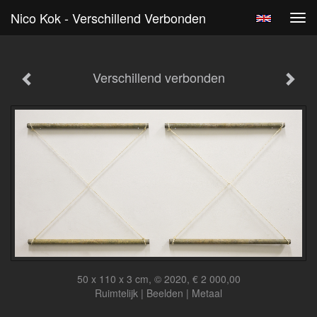
Nico Kok - Verschillend Verbonden
Tog
navi
Verschillend verbonden
50 x 110 x 3 cm, © 2020, € 2 000,00
Ruimtelijk | Beelden | Metaal