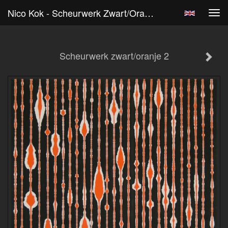
Nico Kok - Scheurwerk Zwart/oranje 2
Tog
navi
Scheurwerk zwart/oranje 2