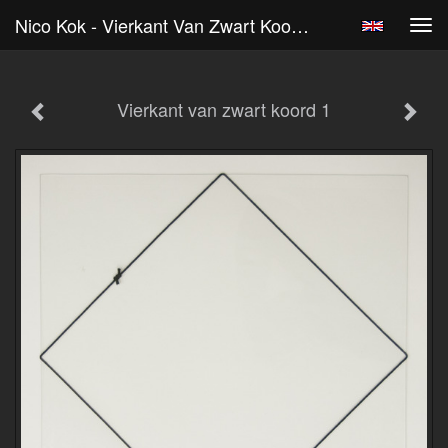
Nico Kok - Vierkant Van Zwart Koord 1
Tog
navi
Vierkant van zwart koord 1