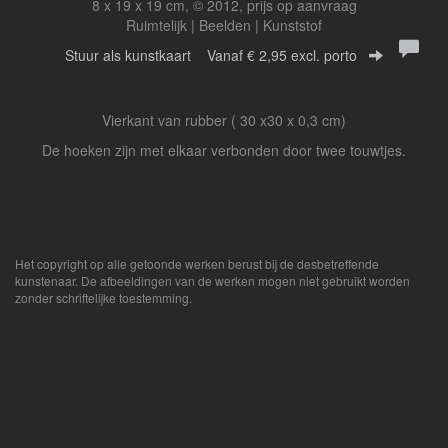
8 x 19 x 19 cm, © 2012, prijs op aanvraag
Ruimtelijk | Beelden | Kunststof
Stuur als kunstkaart
Vanaf € 2,95 excl. porto
Vierkant van rubber ( 30 x30 x 0,3 cm)
De hoeken zijn met elkaar verbonden door twee touwtjes.
Het copyright op alle getoonde werken berust bij de desbetreffende
kunstenaar. De afbeeldingen van de werken mogen niet gebruikt worden
zonder schriftelijke toestemming.