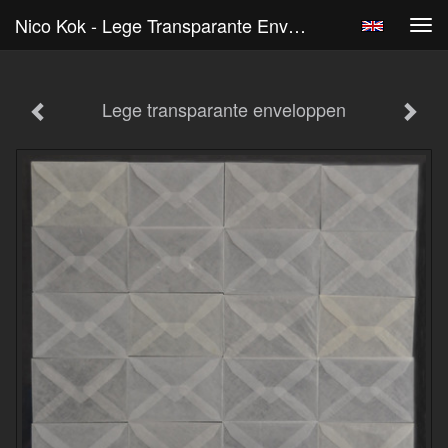
Nico Kok - Lege Transparante Enveloppen
Tog
navi
Lege transparante enveloppen