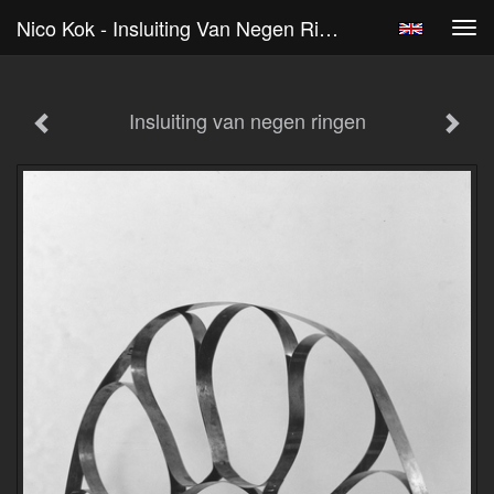
Nico Kok - Insluiting Van Negen Ringen
Tog
navi
Insluiting van negen ringen