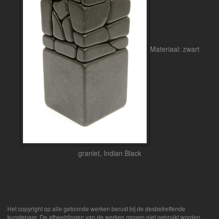
Materiaal: zwart
graniet, Indian Black
Het copyright op alle getoonde werken berust bij de desbetreffende
kunstenaar. De afbeeldingen van de werken mogen niet gebruikt worden