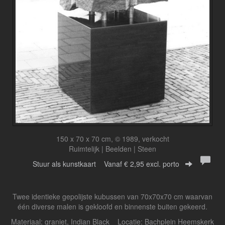
150 x 70 x 70 cm, © 1989, verkocht
Ruimtelijk | Beelden | Steen
Stuur als kunstkaart
Vanaf € 2,95 excl. porto
Twee identieke gepolijste kubussen van 70x70x70 cm waarvan
één diverse malen is gekloofd en binnenste buiten gekeerd.
Materiaal: graniet, Indian Black Locatie: Bachplein Heemskerk