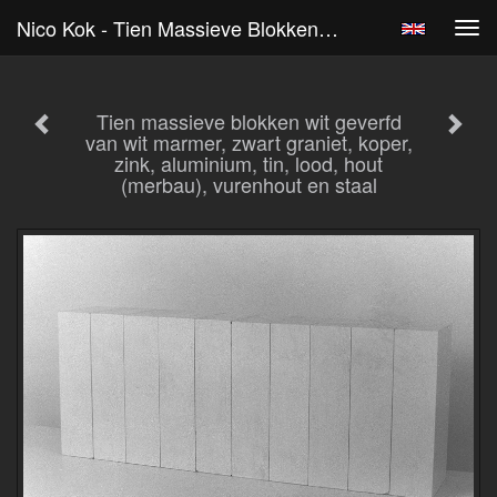
Nico Kok - Tien Massieve Blokken Wit Geverfd Van Wit Marmer, Zwart Graniet, Koper, Zink, Aluminium, Tin, Lood, Hout (merbau), Vurenhout En Staal
Tog
navi
Tien massieve blokken wit geverfd
van wit marmer, zwart graniet, koper,
zink, aluminium, tin, lood, hout
(merbau), vurenhout en staal